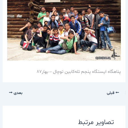
پناهگاه ايستگاه پنجم تله‌كابين توچال – بهار87
قبلی
بعدی
تصاویر مرتبط