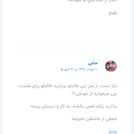
انگار از گناه هاي ما سوخته
پاسخ
حاجی
۱۰ مرداد ۱۳۹۰ در ۷:۲۱ ق.ظ
بابا دست از سر این طالبلو بردارید.طالبلو برای ماست
چی میخواید از جونش!!!
بذارید یکم نفس بکشه…به کار و درسش برسه
جمعی از عاشقان علیرضا
پاسخ