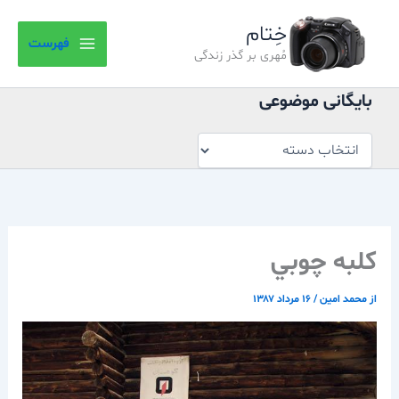
بایگانی
رش
موضوعی
خِتام
ه
فهرست
حتوا
مُهری بر گذر زندگی
بایگانی موضوعی
كلبه چوبي
از
محمد امین
/
۱۶ مرداد ۱۳۸۷