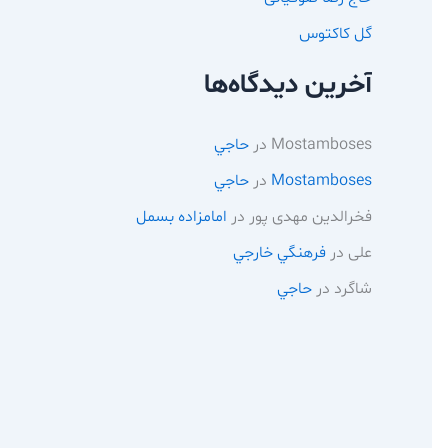
گل کاکتوس
آخرین دیدگاه‌ها
Mostamboses
در
حاجي
Mostamboses
در
حاجي
فخرالدین مهدی پور
در
امامزاده بسمل
علی
در
فرهنگي خارجي
شاگرد
در
حاجي