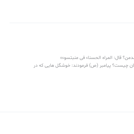
لدمن؟ قال: المراه الحسناء فی منبت‏سوء»
رتان چیست؟ پیامبر (ص) فرمودند: خوشگل هایی که در