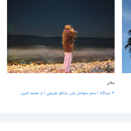
بدر
3 دیدگاه
/
سفر سواحل خزر
,
مناظر طبيعي
/ از
محمد امین