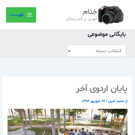
بایگانی
رش
موضوعی
خِتام
ه
فهرست
حتوا
مُهری بر گذر زندگی
بایگانی موضوعی
پایان اردوی آخر
از
محمد امین
/
۲۶ شهریور ۱۳۹۳