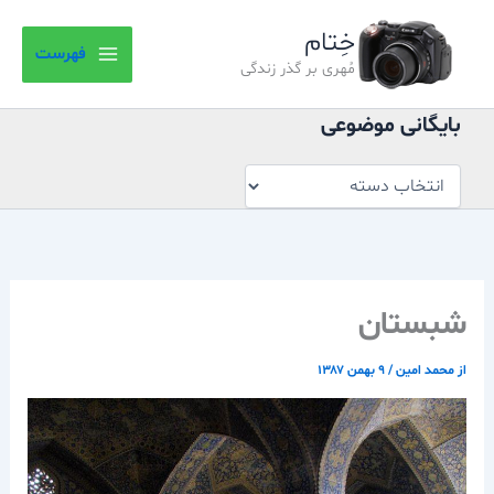
بایگانی
رش
موضوعی
خِتام
ه
فهرست
حتوا
مُهری بر گذر زندگی
بایگانی موضوعی
شبستان
از
محمد امین
/
۹ بهمن ۱۳۸۷