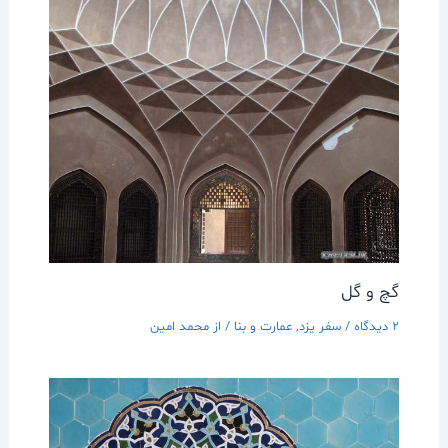
گچ و گل
2 دیدگاه
/
سفر يزد
,
عمارت و بنا
/ از
محمد امین