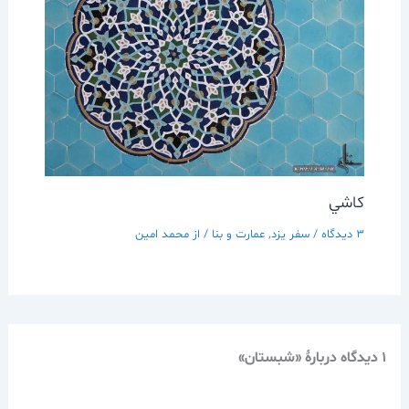
كاشي
3 دیدگاه
/
سفر يزد
,
عمارت و بنا
/ از
محمد امین
1 دیدگاه دربارهٔ «شبستان»