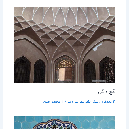
گچ و گل
2 دیدگاه
/
سفر يزد
,
عمارت و بنا
/ از
محمد امین