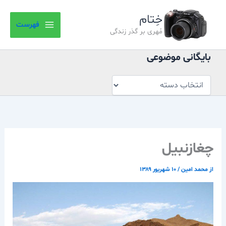
بایگانی
رش
موضوعی
خِتام
ه
فهرست
حتوا
مُهری بر گذر زندگی
بایگانی موضوعی
چغازنبیل
از
محمد امین
/
۱۰ شهریور ۱۳۸۹