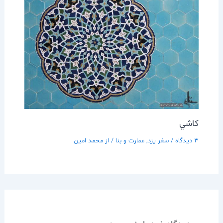
كاشي
3 دیدگاه
/
سفر يزد
,
عمارت و بنا
/ از
محمد امین