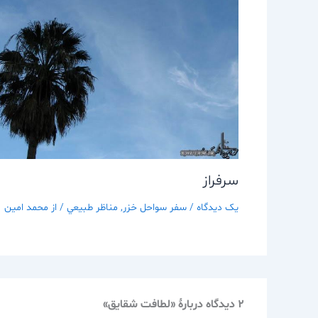
سرفراز
یک دیدگاه
/
سفر سواحل خزر
,
مناظر طبيعي
/ از
محمد امین
2 دیدگاه دربارهٔ «لطافت شقایق»