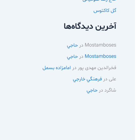
گل کاکتوس
آخرین دیدگاه‌ها
Mostamboses
در
حاجي
Mostamboses
در
حاجي
فخرالدین مهدی پور
در
امامزاده بسمل
علی
در
فرهنگي خارجي
شاگرد
در
حاجي