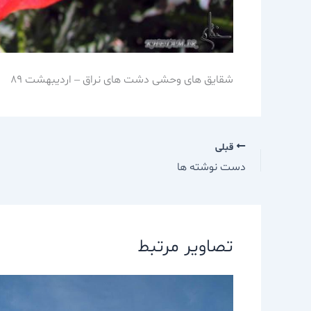
شقایق های وحشی دشت های نراق – اردیبهشت 89
قبلی
دست نوشته ها
تصاویر مرتبط