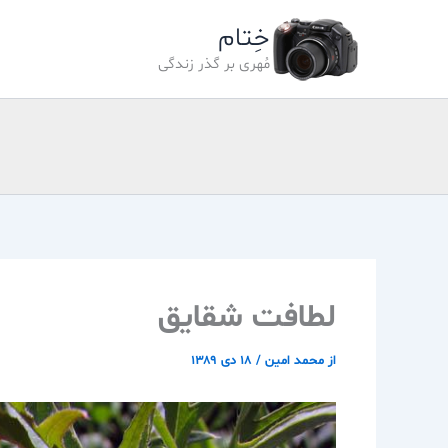
رش
خِتام
ه
حتوا
مُهری بر گذر زندگی
لطافت شقایق
از
محمد امین
/
۱۸ دی ۱۳۸۹