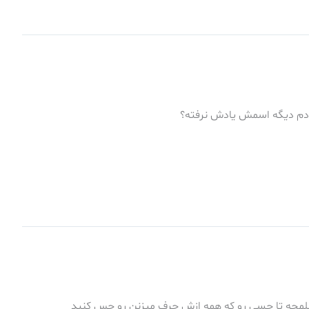
ادم دیگه اسمش یادش نرفته؟
شلمچه تا حسی رو که همه ازش حرف میزنن رو حس کنید