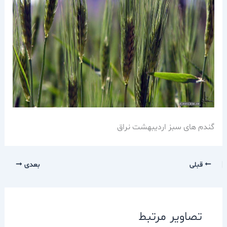
گندم های سبز اردیبهشت نراق
قبلی
بعدی
تصاویر مرتبط