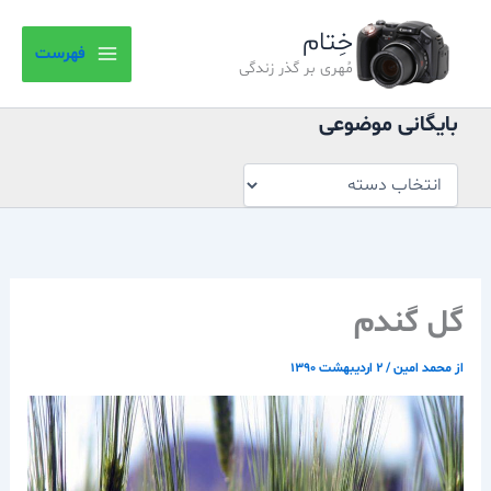
بایگانی
رش
موضوعی
خِتام
ه
فهرست
حتوا
مُهری بر گذر زندگی
بایگانی موضوعی
گل گندم
از
محمد امین
/
۲ اردیبهشت ۱۳۹۰