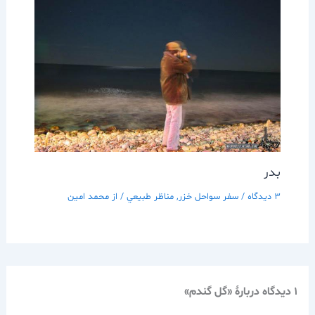
بدر
3 دیدگاه
/
سفر سواحل خزر
,
مناظر طبيعي
/ از
محمد امین
1 دیدگاه دربارهٔ «گل گندم»