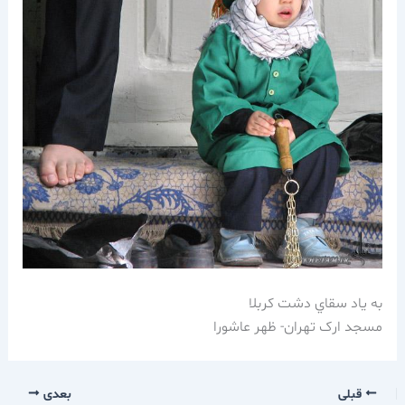
به ياد سقاي دشت کربلا
مسجد ارک تهران- ظهر عاشورا
قبلی
بعدی