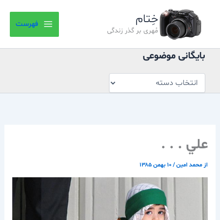
بایگانی
رش
موضوعی
خِتام
ه
فهرست
حتوا
مُهری بر گذر زندگی
بایگانی موضوعی
علي . . .
از
محمد امین
/
۱۰ بهمن ۱۳۸۵