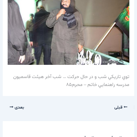
توي تاريكي شب و در حال حركت … شب آخر هيئت قاسميون
مدرسه راهنمايي خاتم – محرم85
قبلی
بعدی