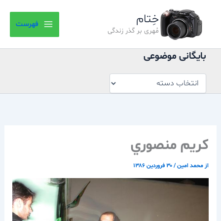
بایگانی
رش
موضوعی
خِتام
ه
فهرست
حتوا
مُهری بر گذر زندگی
بایگانی موضوعی
كريم منصوري
از
محمد امین
/
۳۰ فروردین ۱۳۸۶