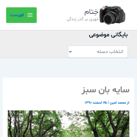
بایگانی
رش
موضوعی
خِتام
ه
فهرست
حتوا
مُهری بر گذر زندگی
بایگانی موضوعی
سایه بان سبز
از
محمد امین
/
۲۵ اسفند ۱۳۹۰