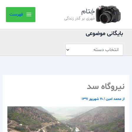
بایگانی
رش
موضوعی
خِتام
ه
فهرست
حتوا
مُهری بر گذر زندگی
بایگانی موضوعی
نیروگاه سد
از
محمد امین
/
۲۰ شهریور ۱۳۹۱