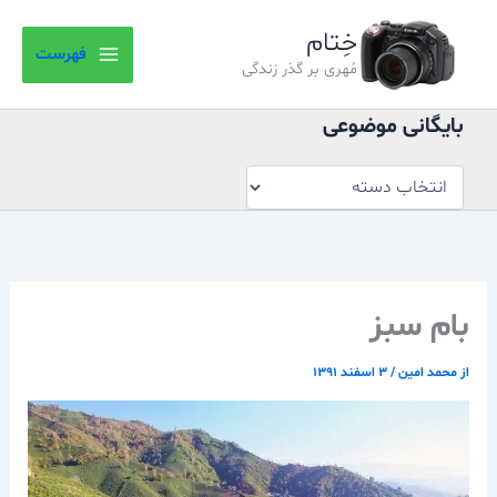
بایگانی
رش
موضوعی
خِتام
ه
فهرست
حتوا
مُهری بر گذر زندگی
بایگانی موضوعی
بام سبز
از
محمد امین
/
۳ اسفند ۱۳۹۱