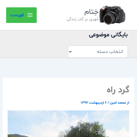
بایگانی
رش
موضوعی
خِتام
ه
فهرست
حتوا
مُهری بر گذر زندگی
بایگانی موضوعی
گرد راه
از
محمد امین
/
۶ اردیبهشت ۱۳۹۲