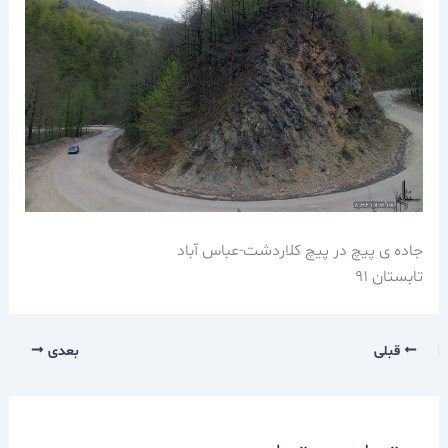
جاده ی پیچ در پیچ کلاردشت-عباس آباد
تابستان 91
قبلی
بعدی