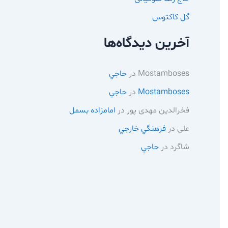
گل کاکتوس
آخرین دیدگاه‌ها
Mostamboses
در
حاجي
Mostamboses
در
حاجي
فخرالدین مهدی پور
در
امامزاده بسمل
علی
در
فرهنگي خارجي
شاگرد
در
حاجي