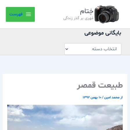
بایگانی
رش
موضوعی
خِتام
ه
فهرست
حتوا
مُهری بر گذر زندگی
بایگانی موضوعی
طبیعت قمصر
از
محمد امین
/
۱۰ بهمن ۱۳۹۲