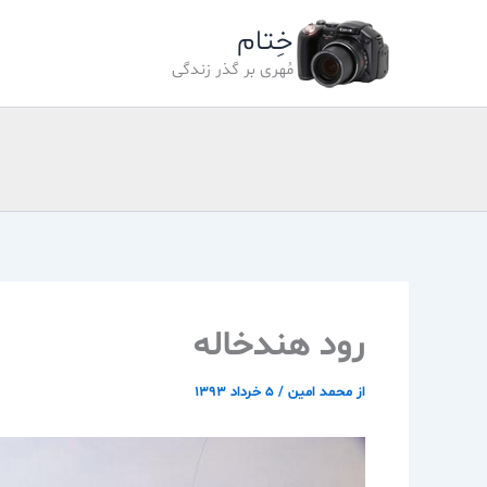
رش
خِتام
ه
حتوا
مُهری بر گذر زندگی
رود هندخاله
از
محمد امین
/
۵ خرداد ۱۳۹۳