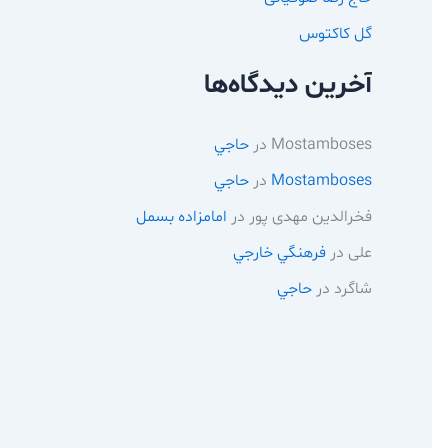
گل کاکتوس
آخرین دیدگاه‌ها
Mostamboses
در
حاجي
Mostamboses
در
حاجي
فخرالدین مهدی پور
در
امامزاده بسمل
علی
در
فرهنگي خارجي
شاگرد
در
حاجي