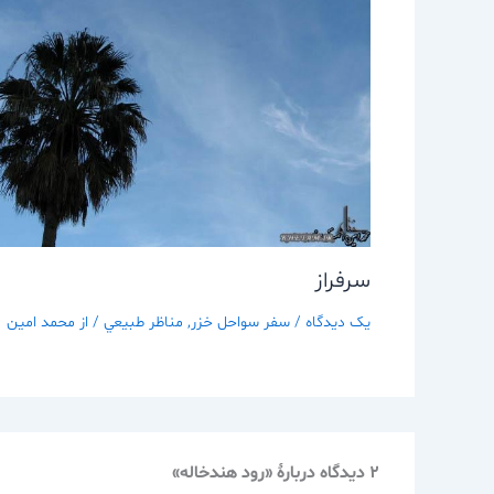
سرفراز
یک دیدگاه
/
سفر سواحل خزر
,
مناظر طبيعي
/ از
محمد امین
2 دیدگاه دربارهٔ «رود هندخاله»