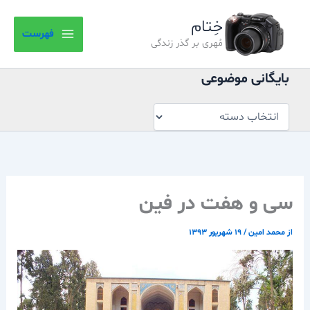
بایگانی
رش
موضوعی
خِتام
ه
فهرست
حتوا
مُهری بر گذر زندگی
بایگانی موضوعی
سی و هفت در فین
از
محمد امین
/
۱۹ شهریور ۱۳۹۳