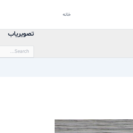
خانه
تصویریاب
جستجو
برای: