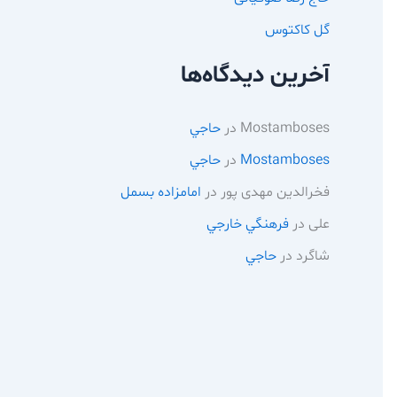
گل کاکتوس
آخرین دیدگاه‌ها
Mostamboses
در
حاجي
Mostamboses
در
حاجي
فخرالدین مهدی پور
در
امامزاده بسمل
علی
در
فرهنگي خارجي
شاگرد
در
حاجي