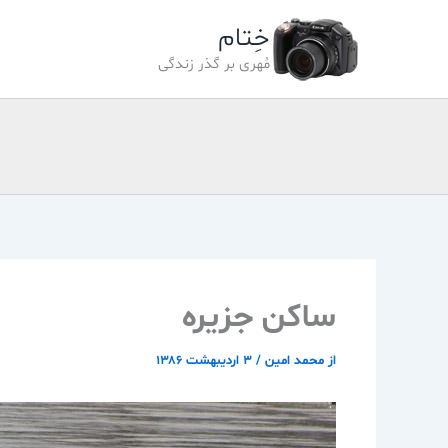
رش
خِتام
ه
حتوا
مُهری بر گذر زندگی
ساكن جزيره
از
محمد امین
/
۳ اردیبهشت ۱۳۸۶