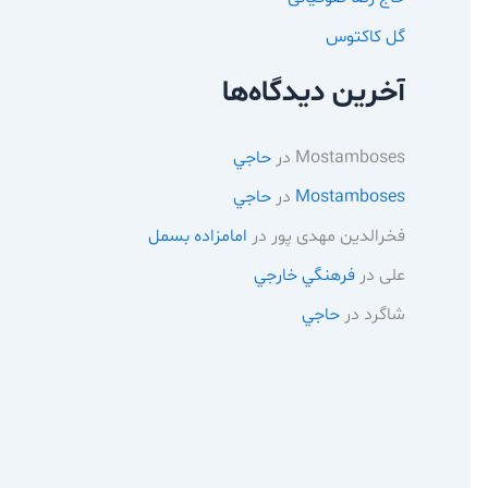
گل کاکتوس
آخرین دیدگاه‌ها
Mostamboses
در
حاجي
Mostamboses
در
حاجي
فخرالدین مهدی پور
در
امامزاده بسمل
علی
در
فرهنگي خارجي
شاگرد
در
حاجي