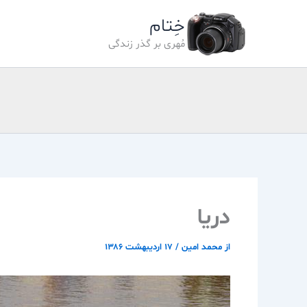
رش
خِتام
ه
حتوا
مُهری بر گذر زندگی
دريا
از
محمد امین
/
۱۷ اردیبهشت ۱۳۸۶