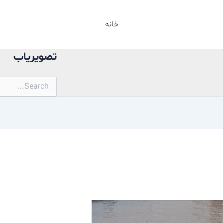
خانه
تصویریاب
جستجو
برای: