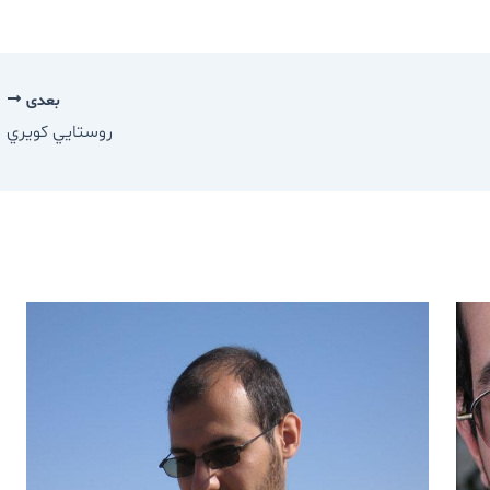
بعدی
روستايي كويري