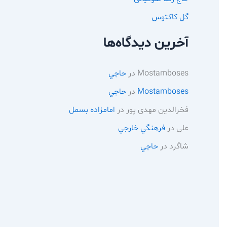
گل کاکتوس
آخرین دیدگاه‌ها
Mostamboses
در
حاجي
Mostamboses
در
حاجي
فخرالدین مهدی پور
در
امامزاده بسمل
علی
در
فرهنگي خارجي
شاگرد
در
حاجي