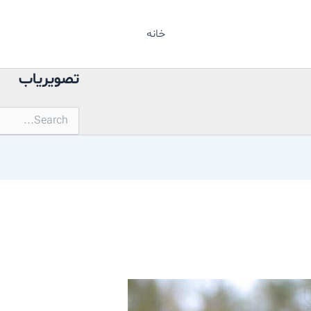
خانه
تصویریاب
جستجو
برای: