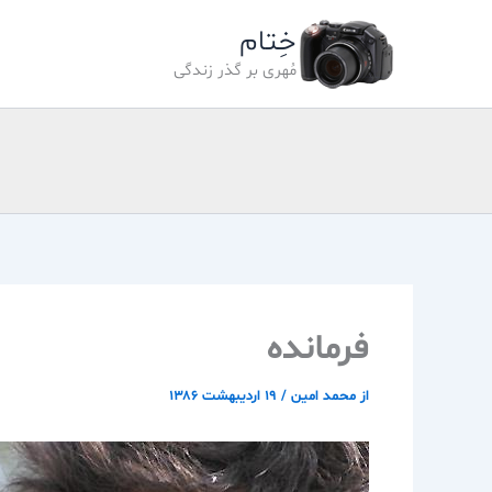
رش
خِتام
ه
حتوا
مُهری بر گذر زندگی
فرمانده
از
محمد امین
/
۱۹ اردیبهشت ۱۳۸۶