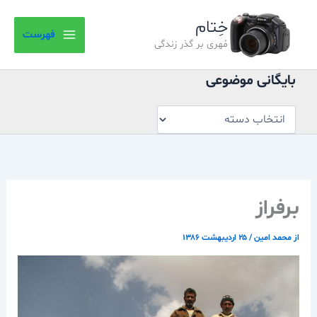
بایگانی
رش
موضوعی
خِتام
ه
فهرست
حتوا
مُهری بر گذر زندگی
بایگانی موضوعی
برفراز
از
محمد امین
/
۲۵ اردیبهشت ۱۳۸۶