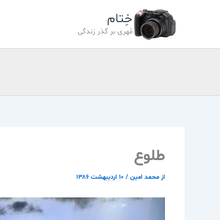
رش
خِتام
ه
حتوا
مُهری بر گذر زندگی
طلوع
از
محمد امین
/
۱۰ اردیبهشت ۱۳۸۶