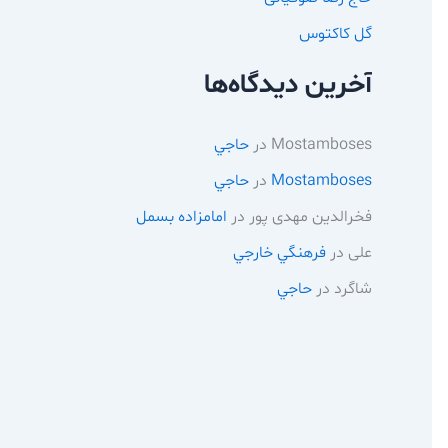
گل کاکتوس
آخرین دیدگاه‌ها
Mostamboses
در
حاجي
Mostamboses
در
حاجي
فخرالدین مهدی پور
در
امامزاده بسمل
علی
در
فرهنگي خارجي
شاگرد
در
حاجي