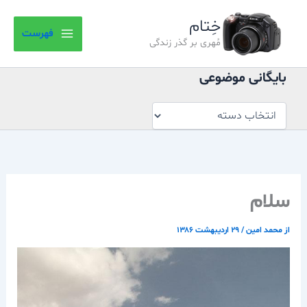
بایگانی
رش
موضوعی
خِتام
ه
فهرست
حتوا
مُهری بر گذر زندگی
بایگانی موضوعی
سلام
از
محمد امین
/
۲۹ اردیبهشت ۱۳۸۶