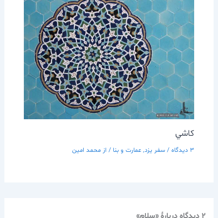
كاشي
3 دیدگاه
/
سفر يزد
,
عمارت و بنا
/ از
محمد امین
2 دیدگاه دربارهٔ «سلام»