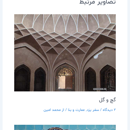
تصاویر مرتبط
گچ و گل
2 دیدگاه
/
سفر يزد
,
عمارت و بنا
/ از
محمد امین