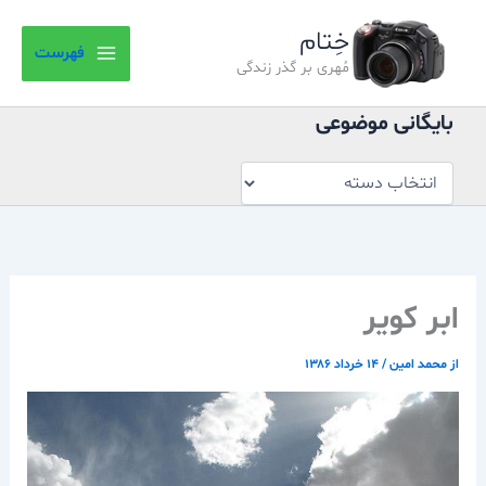
بایگانی
رش
موضوعی
خِتام
ه
فهرست
حتوا
مُهری بر گذر زندگی
بایگانی موضوعی
ابر كوير
از
محمد امین
/
۱۴ خرداد ۱۳۸۶