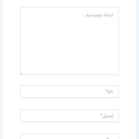
اینجا
بنویسید…
نام*
ایمیل*
وبگاه