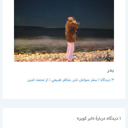
بدر
3 دیدگاه
/
سفر سواحل خزر
,
مناظر طبيعي
/ از
محمد امین
1 دیدگاه دربارهٔ «ابر كوير»