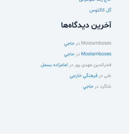
گل کاکتوس
آخرین دیدگاه‌ها
Mostamboses
در
حاجي
Mostamboses
در
حاجي
فخرالدین مهدی پور
در
امامزاده بسمل
علی
در
فرهنگي خارجي
شاگرد
در
حاجي