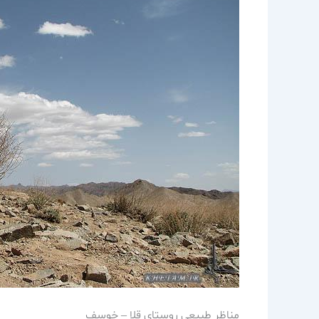
مناظر طبيعي روستاي قلا – خوسف