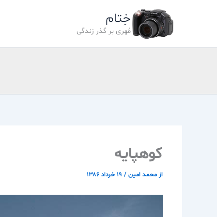
رش
خِتام
ه
حتوا
مُهری بر گذر زندگی
كوهپايه
از
محمد امین
/
۱۹ خرداد ۱۳۸۶