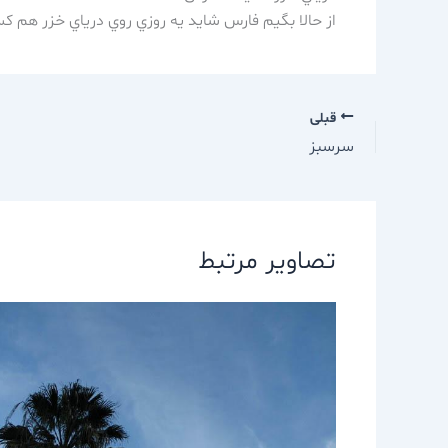
از حالا بگيم فارس شايد يه روزي روي درياي خزر هم ك
قبلی
سرسبز
تصاویر مرتبط