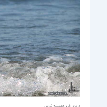
درياي خزر هميشه فارس