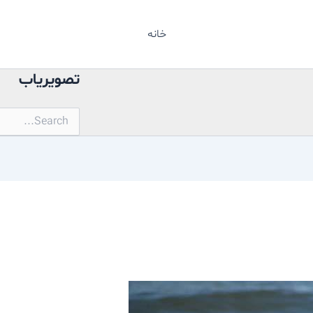
خانه
تصویریاب
جستجو
برای: