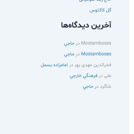
گل کاکتوس
آخرین دیدگاه‌ها
Mostamboses
در
حاجي
Mostamboses
در
حاجي
فخرالدین مهدی پور
در
امامزاده بسمل
علی
در
فرهنگي خارجي
شاگرد
در
حاجي