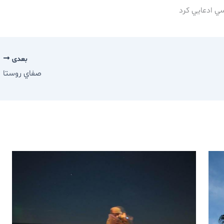
سي ادعايي كرد
بعدی
صفاي روستا