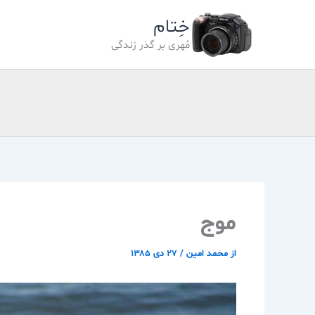
رش
خِتام
ه
حتوا
مُهری بر گذر زندگی
موج
از
محمد امین
/
۲۷ دی ۱۳۸۵