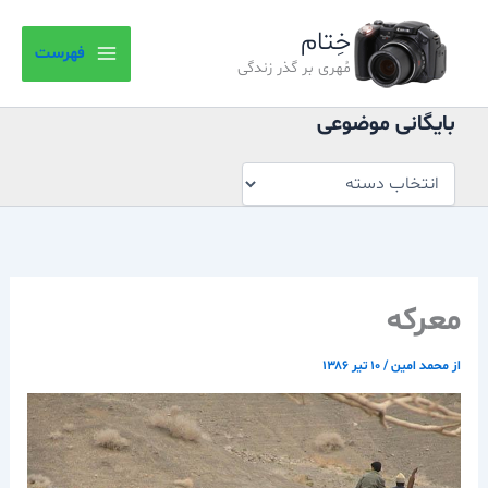
بایگانی
رش
موضوعی
خِتام
ه
فهرست
حتوا
مُهری بر گذر زندگی
بایگانی موضوعی
معركه
از
محمد امین
/
۱۰ تیر ۱۳۸۶