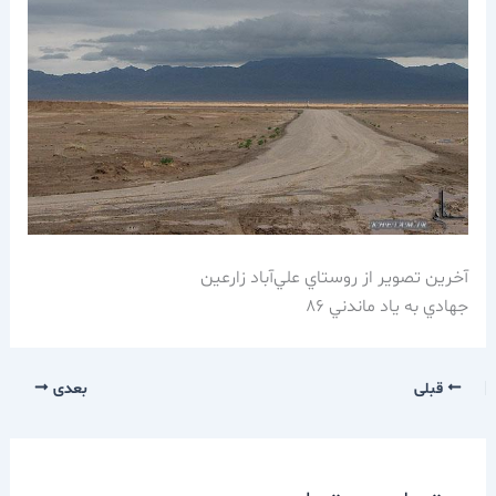
آخرين تصوير از روستاي علي‌آباد زارعين
جهادي به ياد ماندني 86
قبلی
بعدی