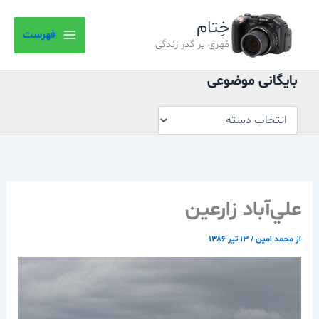
بایگانی
رش
موضوعی
خِتام
ه
فهرست
حتوا
مُهری بر گذر زندگی
بایگانی موضوعی
علي‌آباد زارعين
از
محمد امین
/
۱۳ تیر ۱۳۸۶