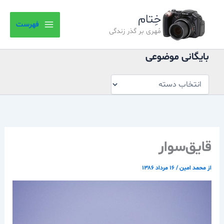
بایگانی
رش
موضوعی
خِتام
ه
فهرست
حتوا
مُهری بر گذر زندگی
بایگانی موضوعی
قايق‌سوار
از
محمد امین
/
۱۶ مرداد ۱۳۸۶