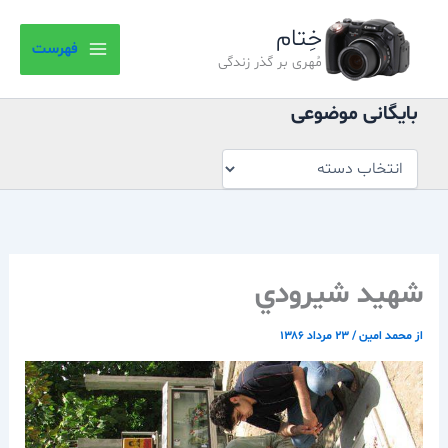
بایگانی
رش
موضوعی
خِتام
ه
فهرست
حتوا
مُهری بر گذر زندگی
بایگانی موضوعی
شهيد شيرودي
از
محمد امین
/
۲۳ مرداد ۱۳۸۶