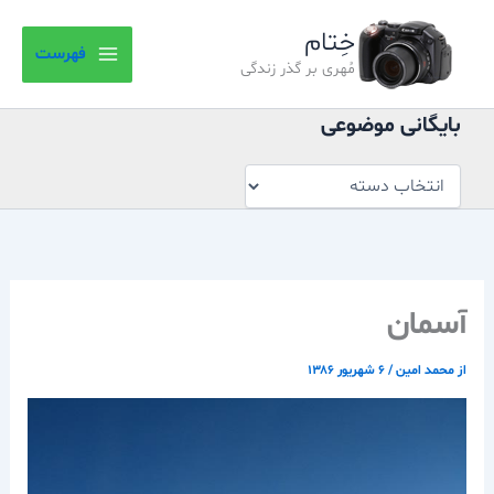
بایگانی
رش
موضوعی
خِتام
ه
فهرست
حتوا
مُهری بر گذر زندگی
بایگانی موضوعی
آسمان
از
محمد امین
/
۶ شهریور ۱۳۸۶