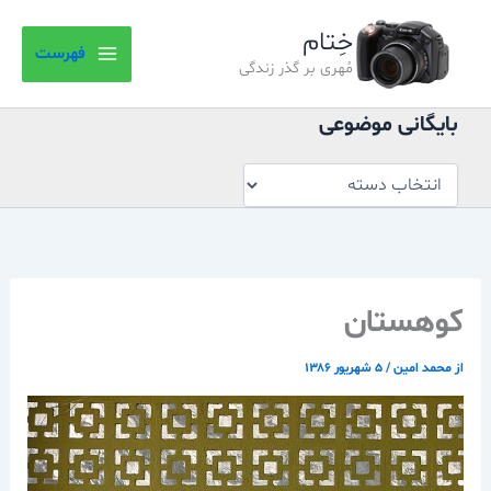
بایگانی
رش
موضوعی
خِتام
ه
فهرست
حتوا
مُهری بر گذر زندگی
بایگانی موضوعی
كوهستان
از
محمد امین
/
۵ شهریور ۱۳۸۶