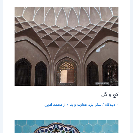
گچ و گل
2 دیدگاه
/
سفر يزد
,
عمارت و بنا
/ از
محمد امین