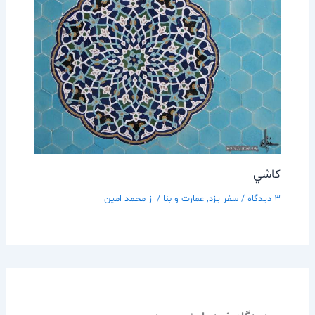
كاشي
3 دیدگاه
/
سفر يزد
,
عمارت و بنا
/ از
محمد امین