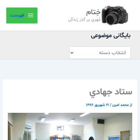
بایگانی
رش
موضوعی
خِتام
ه
فهرست
حتوا
مُهری بر گذر زندگی
بایگانی موضوعی
ستاد جهادي
از
محمد امین
/
۲۱ شهریور ۱۳۸۶