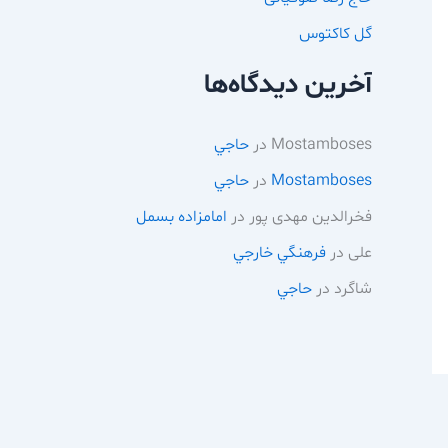
گل کاکتوس
آخرین دیدگاه‌ها
Mostamboses
در
حاجي
Mostamboses
در
حاجي
فخرالدین مهدی پور
در
امامزاده بسمل
علی
در
فرهنگي خارجي
شاگرد
در
حاجي