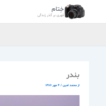
رش
خِتام
ه
حتوا
مُهری بر گذر زندگی
بندر
از
محمد امین
/
۴ مهر ۱۳۸۶