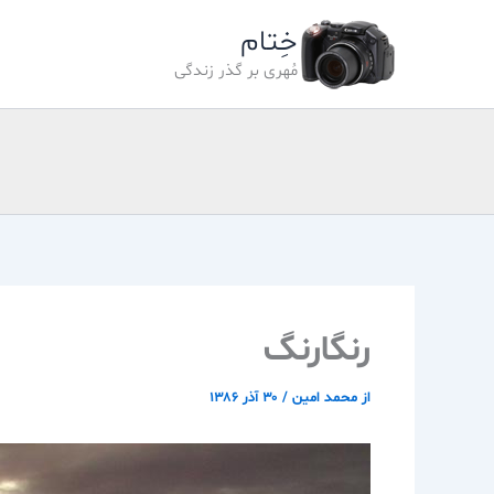
رش
خِتام
ه
حتوا
مُهری بر گذر زندگی
رنگارنگ
از
محمد امین
/
۳۰ آذر ۱۳۸۶