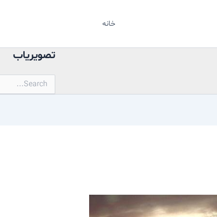
خانه
تصویریاب
جستجو
برای: