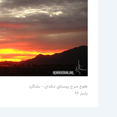
طلوع سرخ روستاي جكدان – بشاگرد
پاييز 86