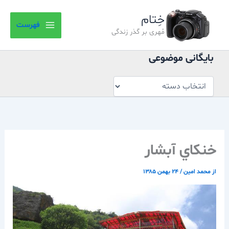
بایگانی
رش
موضوعی
خِتام
ه
فهرست
حتوا
مُهری بر گذر زندگی
بایگانی موضوعی
خنكاي آبشار
از
محمد امین
/
۲۴ بهمن ۱۳۸۵