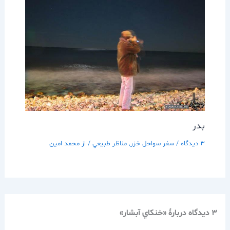
بدر
3 دیدگاه
/
سفر سواحل خزر
,
مناظر طبيعي
/ از
محمد امین
3 دیدگاه دربارهٔ «خنكاي آبشار»