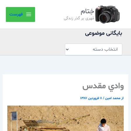
بایگانی
رش
موضوعی
خِتام
ه
فهرست
حتوا
مُهری بر گذر زندگی
بایگانی موضوعی
وادي مقدس
از
محمد امین
/
۱۱ فروردین ۱۳۸۷