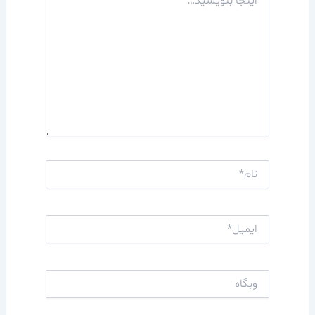
بنویسید…
نام*
ایمیل*
وبگاه