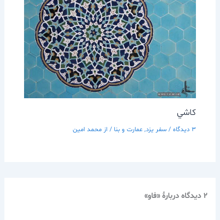
كاشي
3 دیدگاه
/
سفر يزد
,
عمارت و بنا
/ از
محمد امین
2 دیدگاه دربارهٔ «فاو»