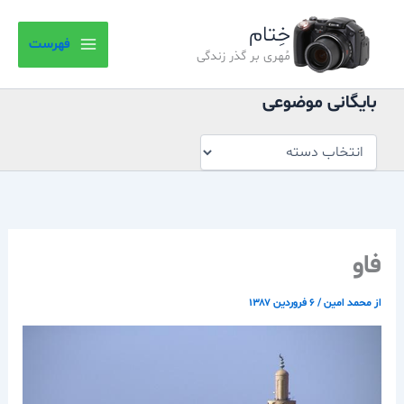
بایگانی
رش
موضوعی
خِتام
ه
فهرست
حتوا
مُهری بر گذر زندگی
بایگانی موضوعی
فاو
از
محمد امین
/
۶ فروردین ۱۳۸۷