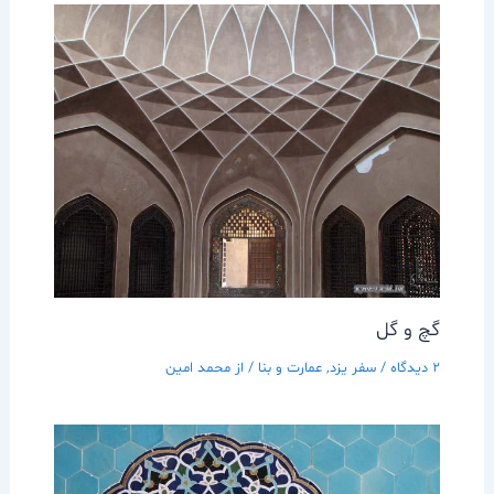
گچ و گل
2 دیدگاه
/
سفر يزد
,
عمارت و بنا
/ از
محمد امین