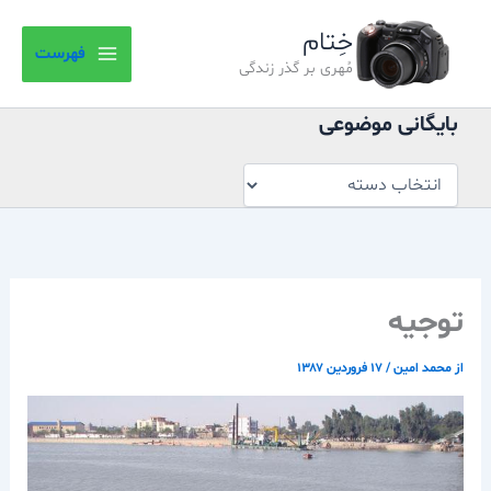
بایگانی
رش
موضوعی
خِتام
ه
فهرست
حتوا
مُهری بر گذر زندگی
بایگانی موضوعی
توجيه
از
محمد امین
/
۱۷ فروردین ۱۳۸۷