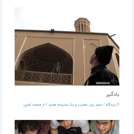
بادگير
2 دیدگاه
/
سفر يزد
,
عمارت و بنا
,
مدرسه مفيد
/ از
محمد امین