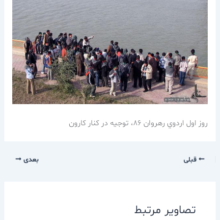
روز اول اردوي رهروان 86، توجيه در كنار كارون
قبلی
بعدی
تصاویر مرتبط