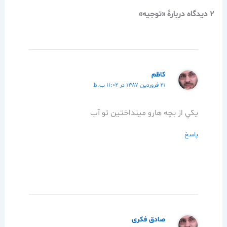
2 دیدگاه دربارهٔ «توجيه»
كاظم
۲۱ فروردین ۱۳۸۷ در ۱۱:۰۲ ب.ظ
يكي از بچه هارو مينداختين تو آب
پاسخ
صادق فکری