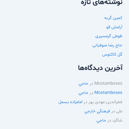
نوشته‌های تازه
کمین گربه
آرامش قو
طوطی گرمسیری
حاج رضا صوفیانی
گل کاکتوس
آخرین دیدگاه‌ها
Mostamboses
در
حاجي
Mostamboses
در
حاجي
فخرالدین مهدی پور
در
امامزاده بسمل
علی
در
فرهنگي خارجي
شاگرد
در
حاجي