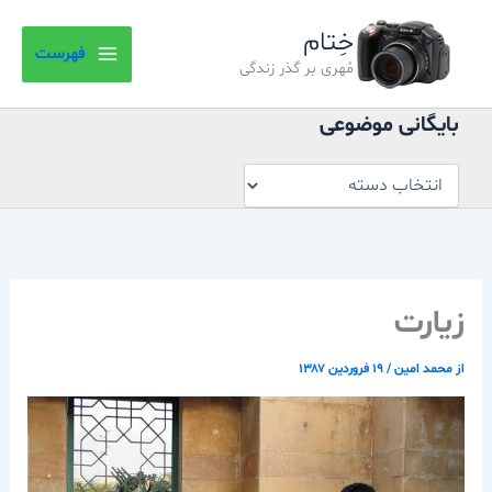
بایگانی
رش
موضوعی
خِتام
ه
فهرست
حتوا
مُهری بر گذر زندگی
بایگانی موضوعی
زيارت
از
محمد امین
/
۱۹ فروردین ۱۳۸۷