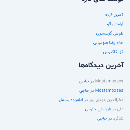
کمین گربه
آرامش قو
طوطی گرمسیری
حاج رضا صوفیانی
گل کاکتوس
آخرین دیدگاه‌ها
Mostamboses
در
حاجي
Mostamboses
در
حاجي
فخرالدین مهدی پور
در
امامزاده بسمل
علی
در
فرهنگي خارجي
شاگرد
در
حاجي