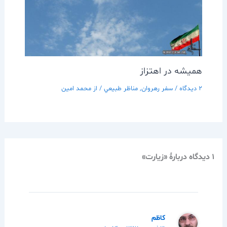
هميشه در اهتزاز
2 دیدگاه
/
سفر رهروان
,
مناظر طبيعي
/ از
محمد امین
1 دیدگاه دربارهٔ «زيارت»
كاظم