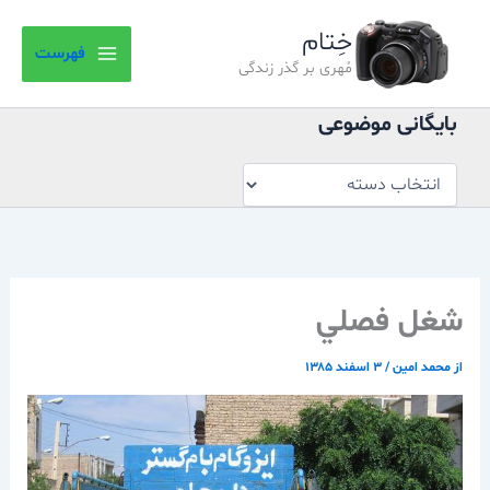
بایگانی
رش
موضوعی
خِتام
ه
فهرست
حتوا
مُهری بر گذر زندگی
بایگانی موضوعی
شغل فصلي
از
محمد امین
/
۳ اسفند ۱۳۸۵