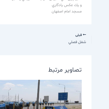
و يك عكس يادگاري
مسجد امام اصفهان
قبلی
شغل فصلي
تصاویر مرتبط