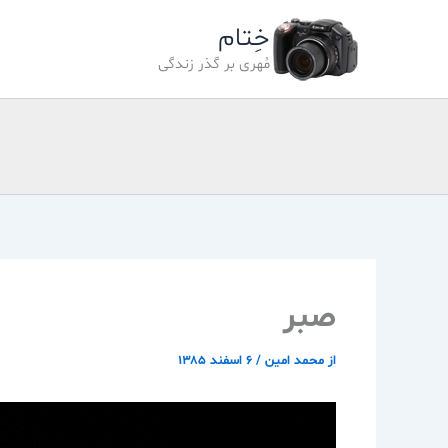
رش
خِتام
ه
حتوا
مُهری بر گذر زندگی
صبر
از
محمد امین
/
۶ اسفند ۱۳۸۵