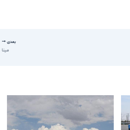
بعدی
مينا