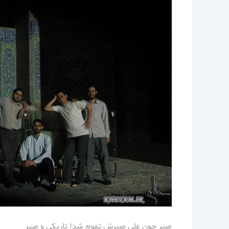
صبر چون علي صبرش تموم شد! تاريكي و صبر