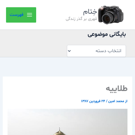
بایگانی
رش
موضوعی
خِتام
ه
فهرست
حتوا
مُهری بر گذر زندگی
بایگانی موضوعی
طلاييه
از
محمد امین
/
۲۴ فروردین ۱۳۸۷