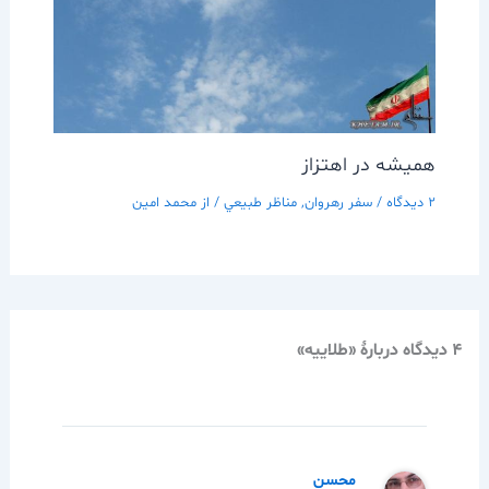
هميشه در اهتزاز
2 دیدگاه
/
سفر رهروان
,
مناظر طبيعي
/ از
محمد امین
4 دیدگاه دربارهٔ «طلاييه»
محسن