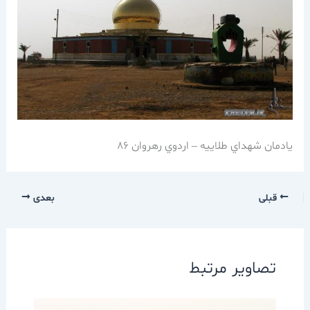
يادمان شهداي طلاييه – اردوي رهروان 86
قبلی
بعدی
تصاویر مرتبط