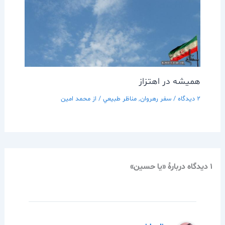
هميشه در اهتزاز
2 دیدگاه
/
سفر رهروان
,
مناظر طبيعي
/ از
محمد امین
1 دیدگاه دربارهٔ «يا حسين»