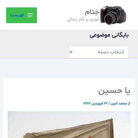
بایگانی
رش
موضوعی
خِتام
ه
فهرست
حتوا
مُهری بر گذر زندگی
بایگانی موضوعی
يا حسين
از
محمد امین
/
۲۶ فروردین ۱۳۸۷