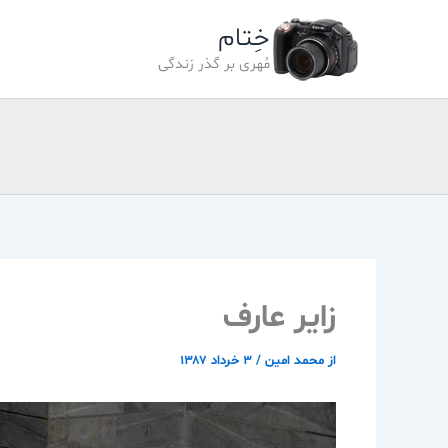
رش
خِتام
ه
حتوا
مُهری بر گذر زندگی
زاير عارف
از
محمد امین
/
۳ خرداد ۱۳۸۷