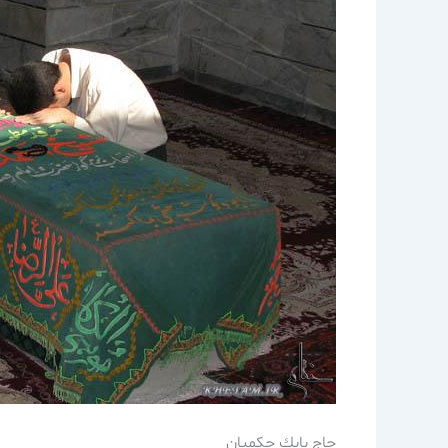
حاج بابك حكميان