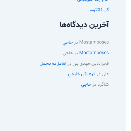
گل کاکتوس
آخرین دیدگاه‌ها
Mostamboses
در
حاجي
Mostamboses
در
حاجي
فخرالدین مهدی پور
در
امامزاده بسمل
علی
در
فرهنگي خارجي
شاگرد
در
حاجي