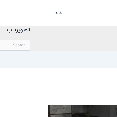
خانه
تصویریاب
جستجو
برای: