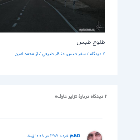
طلوع طبس
2 دیدگاه
/
سفر طبس
,
مناظر طبيعي
/ از
محمد امین
2 دیدگاه دربارهٔ «زاير عارف»
كاظم
۳ خرداد ۱۳۸۷ در ۱۰:۰۸ ق.ظ