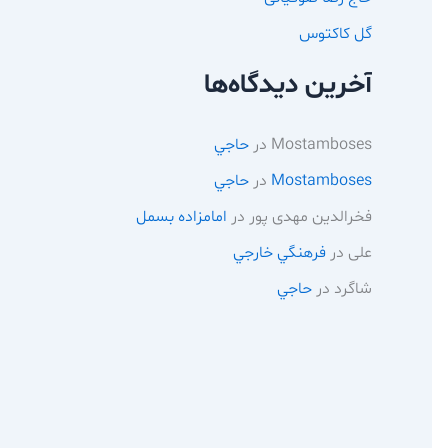
گل کاکتوس
آخرین دیدگاه‌ها
Mostamboses
در
حاجي
Mostamboses
در
حاجي
فخرالدین مهدی پور
در
امامزاده بسمل
علی
در
فرهنگي خارجي
شاگرد
در
حاجي