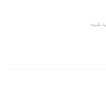
د بگیرند!