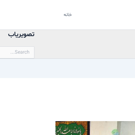
خانه
تصویریاب
جستجو
برای: