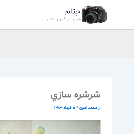
رش
خِتام
ه
حتوا
مُهری بر گذر زندگی
شرشره سازي
از
محمد امین
/
۵ خرداد ۱۳۸۷