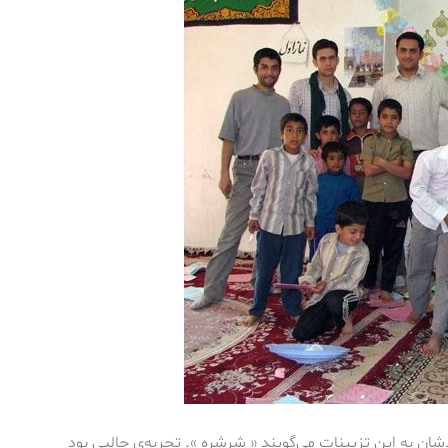
ن به اين تزيينات مي‌گويند « شِرشِره ». تجربه‌ي جالبي بود