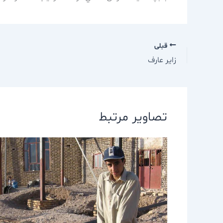
قبلی
زاير عارف
تصاویر مرتبط