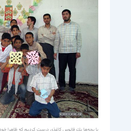
با بچه‌ها يك فانوس كاغذي درست كرديم كه ظاهرا خودشا