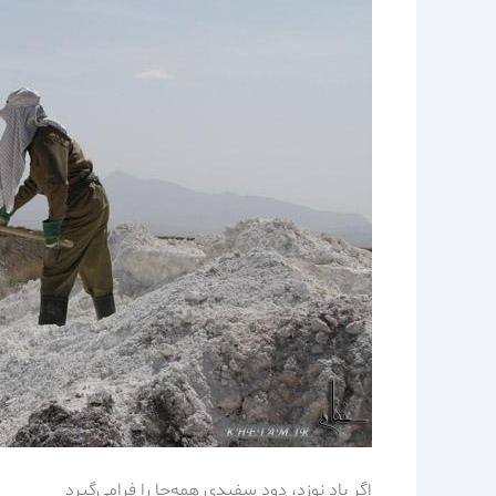
اگر باد نوزد، دود سفيدي همه‌جا را فرامي‌گيرد