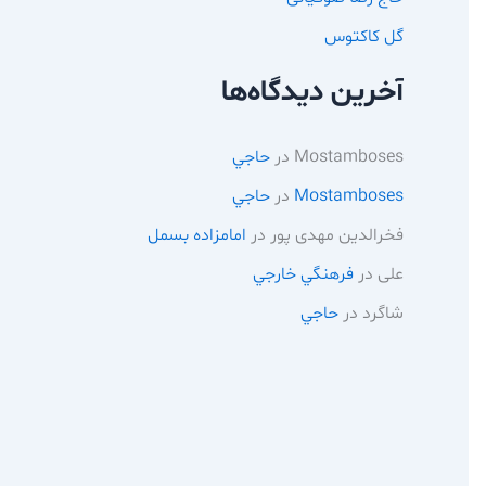
گل کاکتوس
آخرین دیدگاه‌ها
Mostamboses
در
حاجي
Mostamboses
در
حاجي
فخرالدین مهدی پور
در
امامزاده بسمل
علی
در
فرهنگي خارجي
شاگرد
در
حاجي