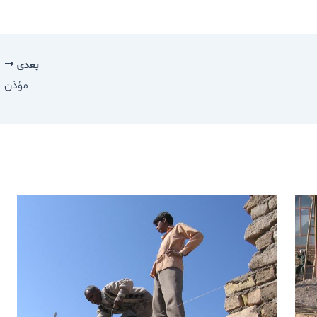
بعدی
مؤذن