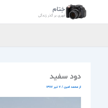
رش
خِتام
ه
حتوا
مُهری بر گذر زندگی
دود سفيد
از
محمد امین
/
۷ تیر ۱۳۸۷