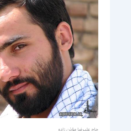
حاج عليرضا مؤذن زاده