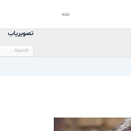
خانه
تصویریاب
جستجو
برای: