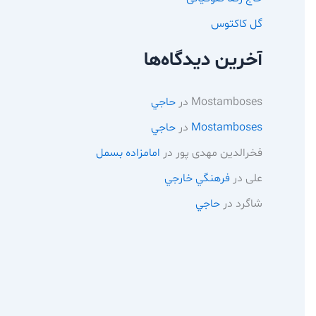
گل کاکتوس
آخرین دیدگاه‌ها
Mostamboses
در
حاجي
Mostamboses
در
حاجي
فخرالدین مهدی پور
در
امامزاده بسمل
علی
در
فرهنگي خارجي
شاگرد
در
حاجي