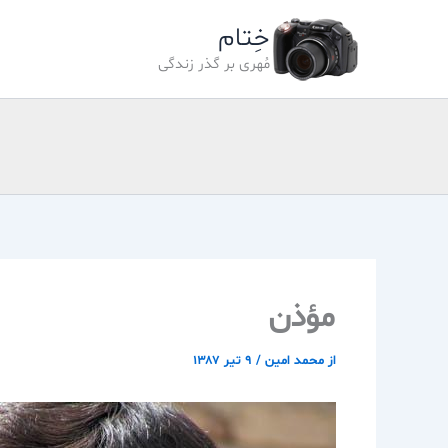
رش
خِتام
ه
حتوا
مُهری بر گذر زندگی
مؤذن
از
محمد امین
/
۹ تیر ۱۳۸۷