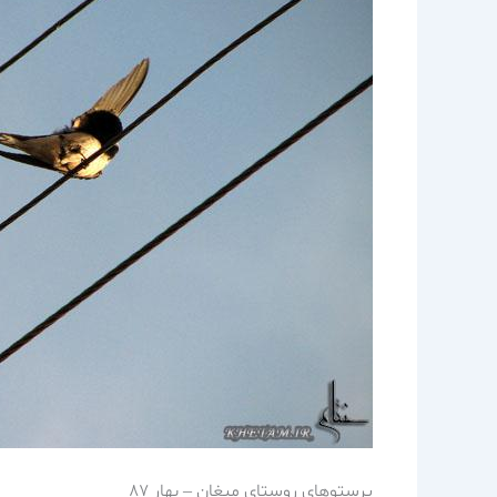
پرستوهاي روستاي ميغان – بهار 87