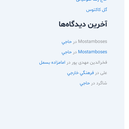
گل کاکتوس
آخرین دیدگاه‌ها
Mostamboses
در
حاجي
Mostamboses
در
حاجي
فخرالدین مهدی پور
در
امامزاده بسمل
علی
در
فرهنگي خارجي
شاگرد
در
حاجي