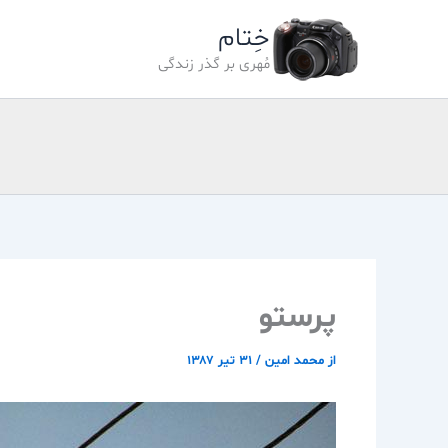
رش
خِتام
ه
حتوا
مُهری بر گذر زندگی
پرستو
از
محمد امین
/
۳۱ تیر ۱۳۸۷