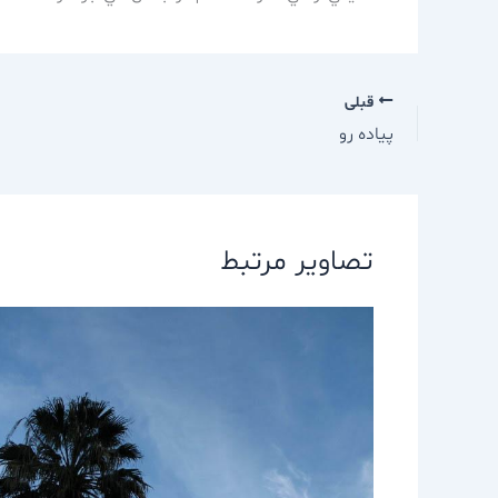
قبلی
پياده رو
تصاویر مرتبط