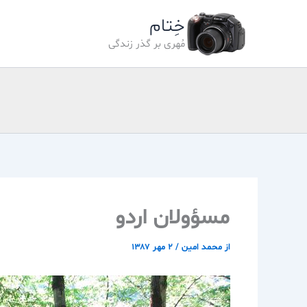
رش
خِتام
ه
حتوا
مُهری بر گذر زندگی
مسؤولان اردو
از
محمد امین
/
۲ مهر ۱۳۸۷