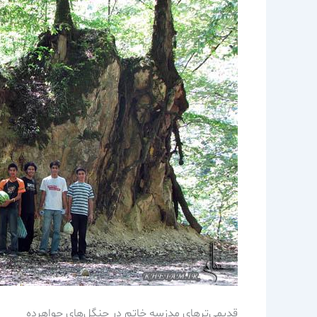
قديمي‌ترهاي مدزسه خاتم در جنگل‌هاي جواهرده