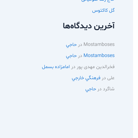
گل کاکتوس
آخرین دیدگاه‌ها
Mostamboses
در
حاجي
Mostamboses
در
حاجي
فخرالدین مهدی پور
در
امامزاده بسمل
علی
در
فرهنگي خارجي
شاگرد
در
حاجي